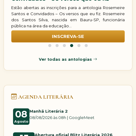
s e
Estão abertas as inscrições para a antologia Rosemeire
Es
 em
Santos e Convidados – Os versos que eu fiz. Rosemeire
Do
ta,
dos Santos Silva, nascida em Bauru-SP, funcionária
Do
pública na área da educação...
de
INSCREVA-SE
Ver todas as antologias
AGENDA LITERÁRIA
Manhã Literária 2
08
08/08/2026 às 08h | GoogleMeet
Agosto
Abertura oficial Blitz Literária 2026
15