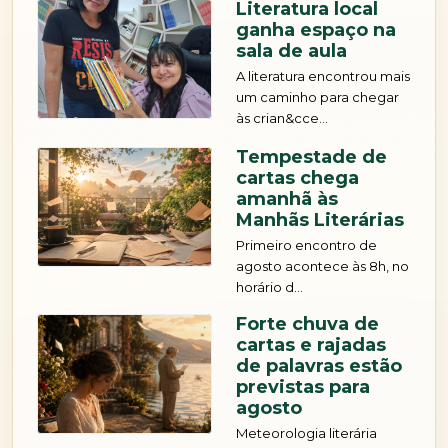
ganha espaço na
sala de aula
A literatura encontrou mais
um caminho para chegar
às crian&cce...
Tempestade de
cartas chega
amanhã às
Manhãs Literárias
Primeiro encontro de
agosto acontece às 8h, no
horário d...
Forte chuva de
cartas e rajadas
de palavras estão
previstas para
agosto
Meteorologia literária
anuncia mudança no