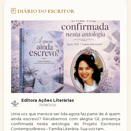
DIÁRIO DO ESCRITOR
Editora Ações Literárias
05/08/2026
Uma voz que merece ser lida agora faz parte de A quem
Um
ainda escrevo? Recebemos com alegria Gil, presença
a
confirmada nesta antologia do Projeto Escritores
pr
Contemporâneos – Família Literária. Sua voz tam...
Es