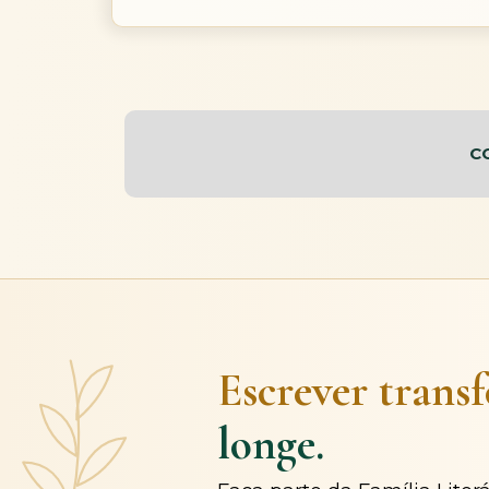
C
Escrever trans
longe.