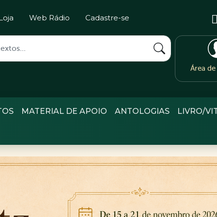
Loja
Web Rádio
Cadastre-se
Área d
TOS
MATERIAL DE APOIO
ANTOLOGIAS
LIVRO/VI