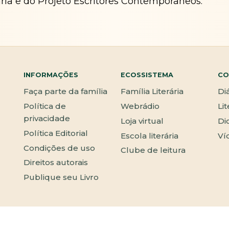
ária e do Projeto Escritores Contemporâneos.
INFORMAÇÕES
ECOSSISTEMA
CO
Faça parte da família
Família Literária
Di
Política de
Webrádio
Li
privacidade
Loja virtual
Di
Política Editorial
Escola literária
Ví
Condições de uso
Clube de leitura
Direitos autorais
Publique seu Livro