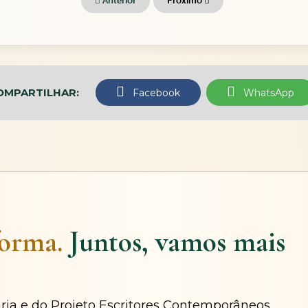
Anterior
Próximo
OMPARTILHAR:
Facebook
WhatsApp
forma.
Juntos, vamos mais
ária e do Projeto Escritores Contemporâneos.