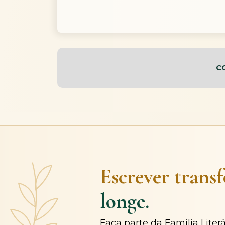
C
Escrever trans
longe.
Faça parte da Família Liter