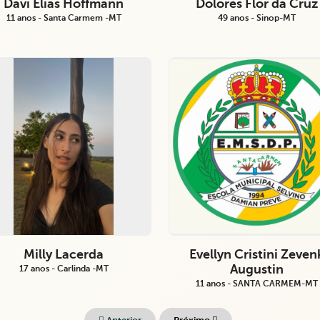
Davi Elias Hoffmann
Dolores Flor da Cruz
11 anos - Santa Carmem -MT
49 anos - Sinop-MT
Milly Lacerda
Evellyn Cristini Zeven
Augustin
17 anos - Carlinda -MT
11 anos - SANTA CARMEM-MT