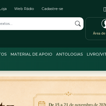
Loja
Web Rádio
Cadastre-se
Área d
TOS
MATERIAL DE APOIO
ANTOLOGIAS
LIVRO/VI