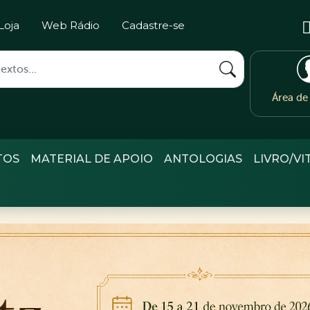
Loja
Web Rádio
Cadastre-se
Área d
TOS
MATERIAL DE APOIO
ANTOLOGIAS
LIVRO/VI