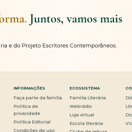
forma.
Juntos, vamos mais
ária e do Projeto Escritores Contemporâneos.
INFORMAÇÕES
ECOSSISTEMA
CO
Faça parte da família
Família Literária
Di
Política de
Webrádio
Li
privacidade
Loja virtual
Di
Política Editorial
Escola literária
Ví
Condições de uso
Clube de leitura