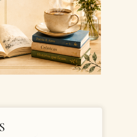
Next
S