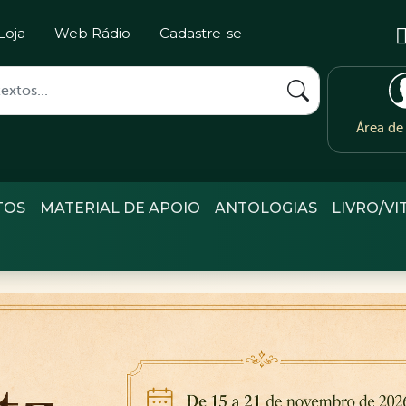
Loja
Web Rádio
Cadastre-se
Área d
TOS
MATERIAL DE APOIO
ANTOLOGIAS
LIVRO/VI