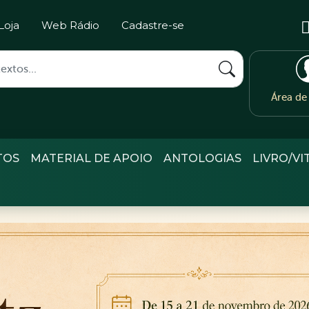
Loja
Web Rádio
Cadastre-se
Área d
TOS
MATERIAL DE APOIO
ANTOLOGIAS
LIVRO/VI