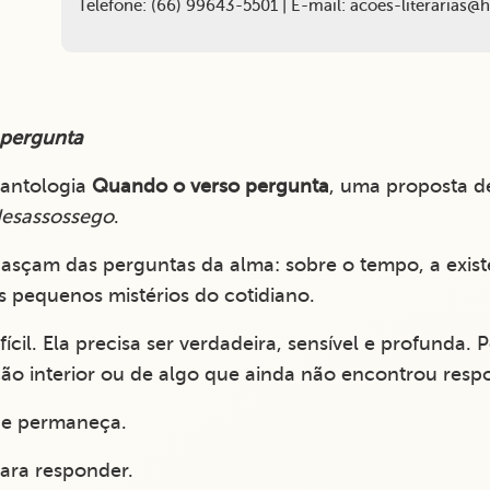
Telefone: (66) 99643-5501 | E-mail: acoes-literarias
 pergunta
 antologia
Quando o verso pergunta
, uma proposta d
desassossego
.
çam das perguntas da alma: sobre o tempo, a existên
os pequenos mistérios do cotidiano.
ifícil. Ela precisa ser verdadeira, sensível e profunda
ão interior ou de algo que ainda não encontrou respo
 e permaneça.
para responder.