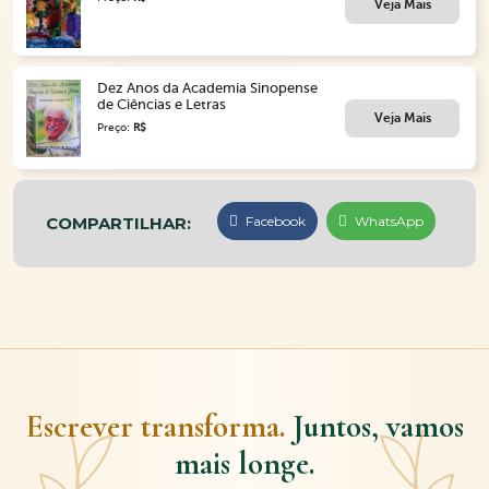
Veja Mais
Dez Anos da Academia Sinopense
de Ciências e Letras
Veja Mais
Preço:
R$
COMPARTILHAR:
Facebook
WhatsApp
Escrever transforma.
Juntos, vamos
mais longe.