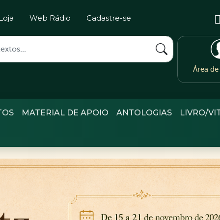
Loja
Web Rádio
Cadastre-se
Área d
TOS
MATERIAL DE APOIO
ANTOLOGIAS
LIVRO/VI