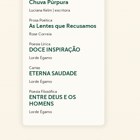
Chuva Púrpura
Luciana Kelm | escritora
Prosa Poética
As Lentes que Recusamos
Rose Correia
Poesia Lírica
DOCE INSPIRAÇÃO
Lorde Égamo
Cartas
ETERNA SAUDADE
Lorde Égamo
Poesia Filosófica
ENTRE DEUS E OS
HOMENS
Lorde Égamo