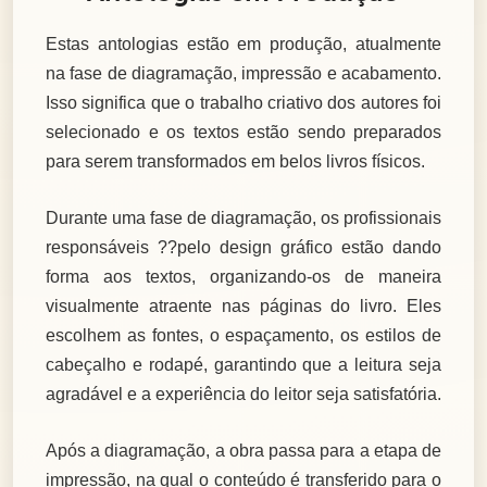
Estas antologias estão em produção, atualmente
na fase de diagramação, impressão e acabamento.
Isso significa que o trabalho criativo dos autores foi
selecionado e os textos estão sendo preparados
para serem transformados em belos livros físicos.
Durante uma fase de diagramação, os profissionais
responsáveis
??
pelo design gr
á
fico est
ã
o dando
forma aos textos, organizando-os de maneira
visualmente atraente nas p
á
ginas do livro. Eles
escolhem as fontes, o espa
ç
amento, os estilos de
cabe
ç
alho e rodap
é
, garantindo que a leitura seja
agrad
á
vel e a experi
ê
ncia do leitor seja satisfatória.
Após a diagramação, a obra passa para a etapa de
impressão, na qual o conteúdo é transferido para o