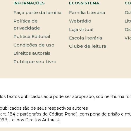
INFORMAÇÕES
ECOSSISTEMA
CO
Faça parte da família
Família Literária
Di
Política de
Webrádio
Li
privacidade
Loja virtual
Di
Política Editorial
Escola literária
Ví
Condições de uso
Clube de leitura
Direitos autorais
Publique seu Livro
 dos textos publicados aqui pode ser apropriado, sob nenhuma fo
publicados são de seus respectivos autores.
 (art. 184 e parágrafos do Código Penal), com pena de prisão e m
998, Lei dos Direitos Autorais).