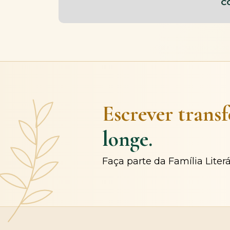
C
Escrever trans
longe.
Faça parte da Família Liter