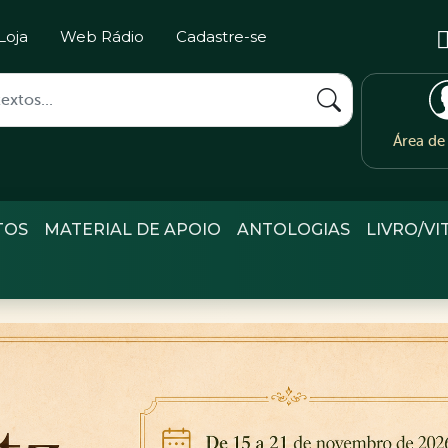
Loja
Web Rádio
Cadastre-se
Área d
TOS
MATERIAL DE APOIO
ANTOLOGIAS
LIVRO/VI