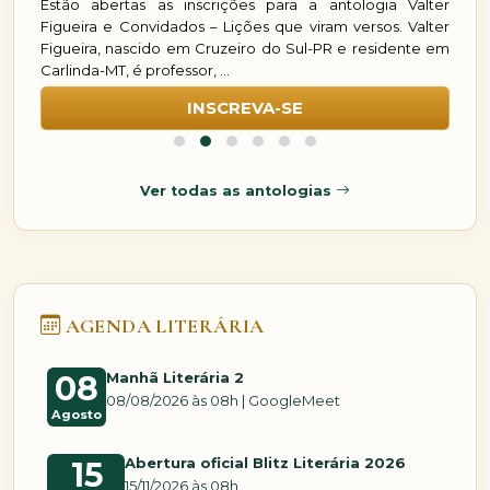
ter
Estão abertas as inscrições para a antologia Rosy Neves e
Es
ter
Convidados – Essência da Alma. Rosy Neves, nascida em
Sa
 em
1988 em Itaúba-MT, descobriu cedo o amor pela escrita,
do
aprendendo as primeiras...
pú
INSCREVA-SE
Ver todas as antologias
AGENDA LITERÁRIA
Manhã Literária 2
08
08/08/2026 às 08h | GoogleMeet
Agosto
Abertura oficial Blitz Literária 2026
15
15/11/2026 às 08h