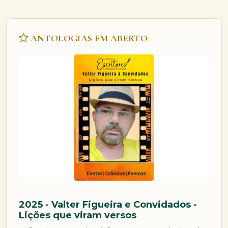
ANTOLOGIAS EM ABERTO
2025 - Antologia Rosy Neves e
2
Convidados - Essência da Alma
C