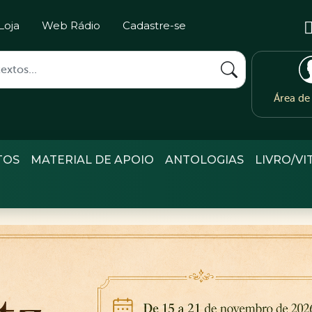
Loja
Web Rádio
Cadastre-se
Área d
TOS
MATERIAL DE APOIO
ANTOLOGIAS
LIVRO/VI