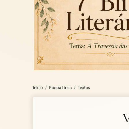
Previous
Início
Poesia Lírica
Textos
V