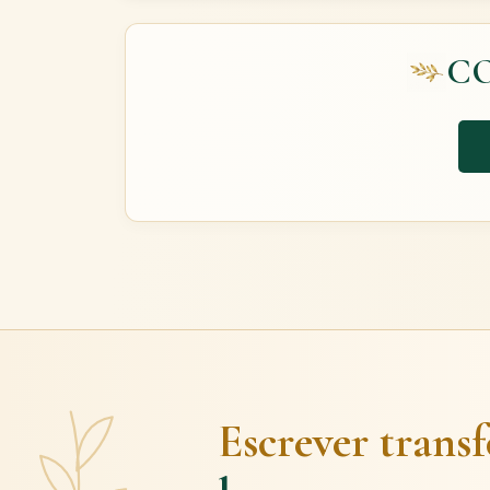
C
Escrever trans