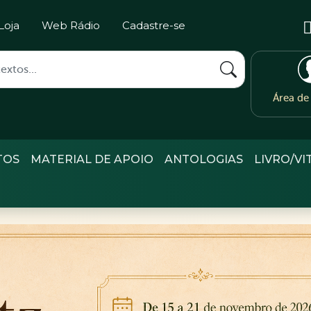
Loja
Web Rádio
Cadastre-se
Área d
TOS
MATERIAL DE APOIO
ANTOLOGIAS
LIVRO/VI