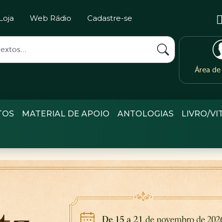
Loja
Web Rádio
Cadastre-se
Área d
TOS
MATERIAL DE APOIO
ANTOLOGIAS
LIVRO/VI