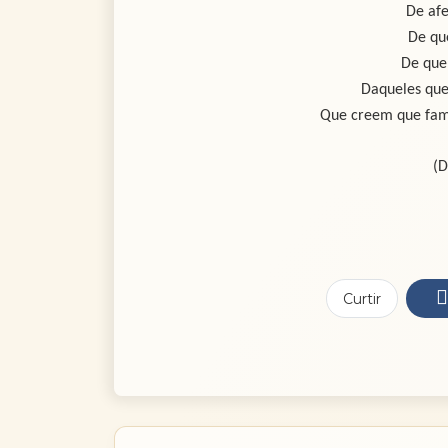
De afe
De qu
De que
Daqueles qu
Que creem que famíl
(D
Curtir