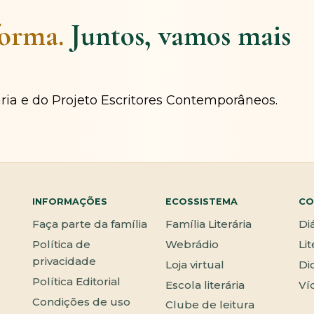
forma.
Juntos, vamos mais
ária e do Projeto Escritores Contemporâneos.
INFORMAÇÕES
ECOSSISTEMA
CO
Faça parte da família
Família Literária
Di
Política de
Webrádio
Li
privacidade
Loja virtual
Di
Política Editorial
Escola literária
Ví
Condições de uso
Clube de leitura