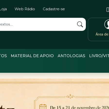
Loja
Web Rádio
Cadastre-se
Área d
TOS
MATERIAL DE APOIO
ANTOLOGIAS
LIVRO/VI