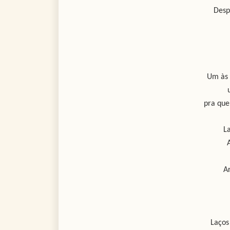
Desp
Um às 
pra que
L
Ar
Laços