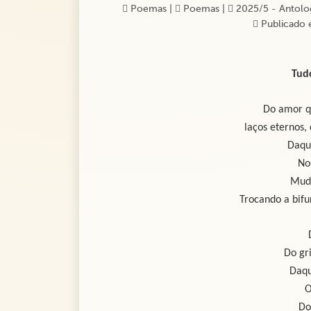
Poemas
|
Poemas
|
2025/5 - Antolog
Publicado 
Tud
Do amor q
laços eternos, 
Daqu
No
Muda
Trocando a bifu
Do gr
Daqu
O
Do