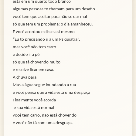
está em um quarto todo branco
algumas pessoas te chamam para um desafio
você tem que aceitar para não se dar mal
só que tem um problema: o dia amanheceu.
E você acordou e disse a si mesmo
“Eu tô precisando ir a um Psiquiatra”.
mas você não tem carro
e decide ir a pé
só que tá chovendo muito
e resolve ficar em casa.
A chuva para,
Mas a água segue inundando a rua
e você pensa que a vida está uma desgraça
Finalmente você acorda
e sua vida está normal
você tem carro, não está chovendo
e você não tá com uma desgraça.