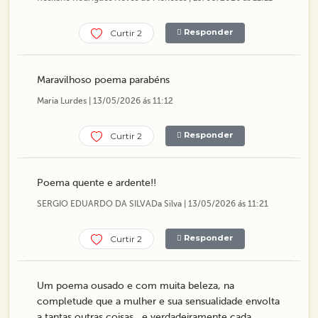
Responder
Curtir 2
Maravilhoso poema parabéns
Maria Lurdes | 13/05/2026 ás 11:12
Responder
Curtir 2
Poema quente e ardente!!
SERGIO EDUARDO DA SILVADa Silva | 13/05/2026 ás 11:21
Responder
Curtir 2
Um poema ousado e com muita beleza, na
completude que a mulher e sua sensualidade envolta
a tantas outras coisas , e verdadeiramente cada