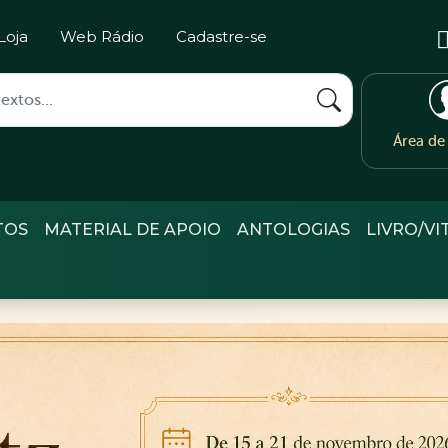
Loja
Web Rádio
Cadastre-se
Área d
TOS
MATERIAL DE APOIO
ANTOLOGIAS
LIVRO/VI