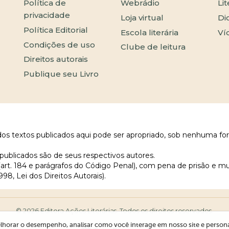
Política de
Webrádio
Li
privacidade
Loja virtual
Di
Política Editorial
Escola literária
Ví
Condições de uso
Clube de leitura
Direitos autorais
Publique seu Livro
 dos textos publicados aqui pode ser apropriado, sob nenhuma fo
publicados são de seus respectivos autores.
 (art. 184 e parágrafos do Código Penal), com pena de prisão e m
998, Lei dos Direitos Autorais).
© 2026 Editora Ações Literárias. Todos os direitos reservados.
lhorar o desempenho, analisar como você interage em nosso site e personali