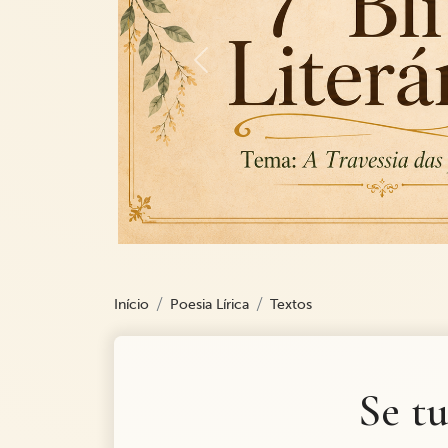
Previous
Início
Poesia Lírica
Textos
Se t