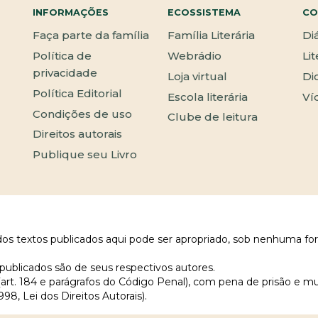
INFORMAÇÕES
ECOSSISTEMA
CO
Faça parte da família
Família Literária
Di
Política de
Webrádio
Li
privacidade
Loja virtual
Di
Política Editorial
Escola literária
Ví
Condições de uso
Clube de leitura
Direitos autorais
Publique seu Livro
 dos textos publicados aqui pode ser apropriado, sob nenhuma fo
publicados são de seus respectivos autores.
 (art. 184 e parágrafos do Código Penal), com pena de prisão e m
998, Lei dos Direitos Autorais).