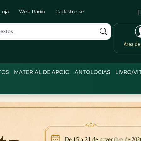
Loja
Web Rádio
Cadastre-se
Área d
TOS
MATERIAL DE APOIO
ANTOLOGIAS
LIVRO/VI