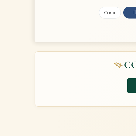
Curtir
C