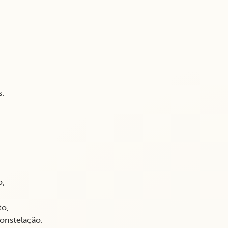
s.
o,
to,
onstelação.