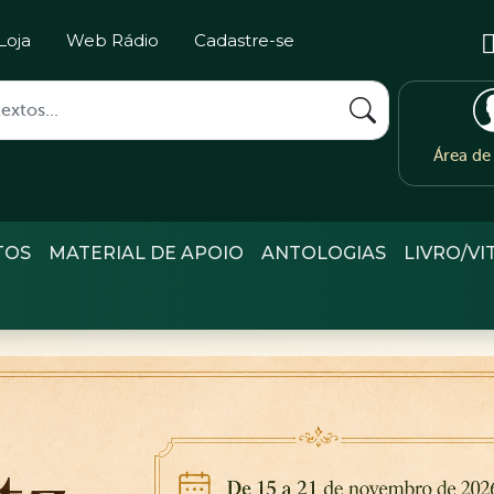
Loja
Web Rádio
Cadastre-se
Área d
TOS
MATERIAL DE APOIO
ANTOLOGIAS
LIVRO/VI