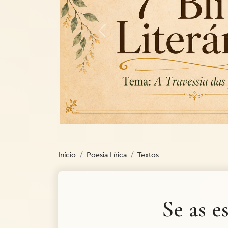
Previous
Início
Poesia Lírica
Textos
Se as e