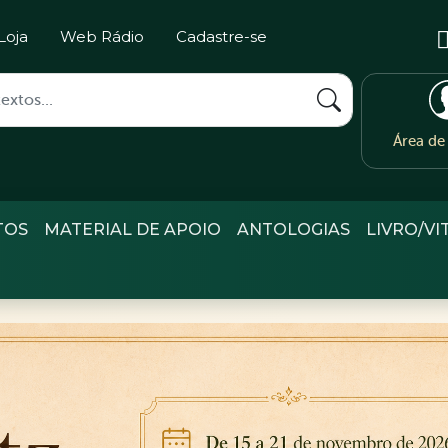
Loja
Web Rádio
Cadastre-se
Área d
TOS
MATERIAL DE APOIO
ANTOLOGIAS
LIVRO/VI