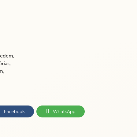
espedem,
órias;
lém,
Facebook
WhatsApp