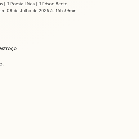
s
|
Poesia Lírica
|
Edson Bento
em 08 de Julho de 2026 ás 15h 39min
 destroço
ço,