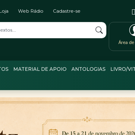
Loja
Web Rádio
Cadastre-se
Área d
TOS
MATERIAL DE APOIO
ANTOLOGIAS
LIVRO/VI