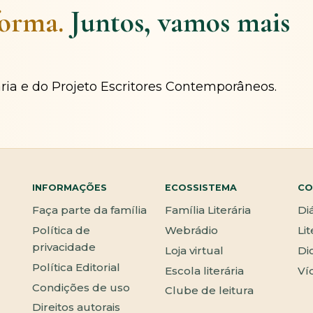
forma.
Juntos, vamos mais
ária e do Projeto Escritores Contemporâneos.
INFORMAÇÕES
ECOSSISTEMA
CO
Faça parte da família
Família Literária
Di
Política de
Webrádio
Li
privacidade
Loja virtual
Di
Política Editorial
Escola literária
Ví
Condições de uso
Clube de leitura
Direitos autorais