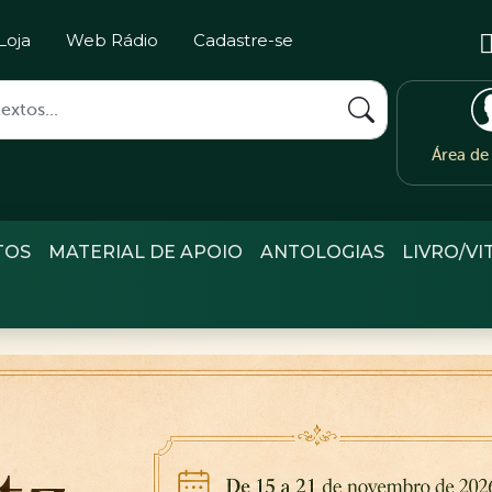
Loja
Web Rádio
Cadastre-se
Área d
TOS
MATERIAL DE APOIO
ANTOLOGIAS
LIVRO/VI