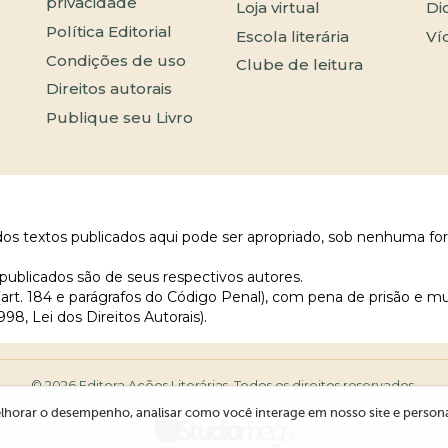
privacidade
Loja virtual
Di
Política Editorial
Escola literária
Ví
Condições de uso
Clube de leitura
Direitos autorais
Publique seu Livro
 dos textos publicados aqui pode ser apropriado, sob nenhuma fo
publicados são de seus respectivos autores.
 (art. 184 e parágrafos do Código Penal), com pena de prisão e m
998, Lei dos Direitos Autorais).
© 2026 Editora Ações Literárias. Todos os direitos reservados.
lhorar o desempenho, analisar como você interage em nosso site e personali