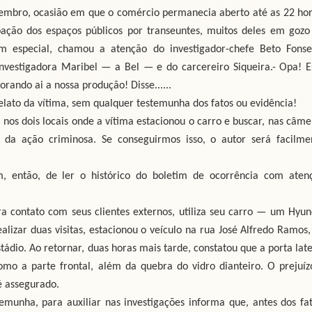
zembro, ocasião em que o comércio permanecia aberto até as 22 hor
ção dos espaços públicos por transeuntes, muitos deles em gozo
 especial, chamou a atenção do investigador-chefe Beto Fonse
nvestigadora Maribel — a Bel — e do carcereiro Siqueira.- Opa! E
rando ai a nossa produção! Disse......
ato da vítima, sem qualquer testemunha dos fatos ou evidência!
nos dois locais onde a vítima estacionou o carro e buscar, nas câme
os da ação criminosa. Se conseguirmos isso, o autor será facilme
m, então, de ler o histórico do boletim de ocorrência com aten
ra contato com seus clientes externos, utiliza seu carro — um Hyun
alizar duas visitas, estacionou o veículo na rua José Alfredo Ramos,
dio. Ao retornar, duas horas mais tarde, constatou que a porta late
omo a parte frontal, além da quebra do vidro dianteiro. O prejuíz
é assegurado.
munha, para auxiliar nas investigações informa que, antes dos fat