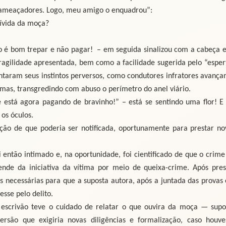
s ameaçadores. Logo, meu amigo o enquadrou”:
ívida da moça?
omo é bom trepar e não pagar! – em seguida sinalizou com a cabeça e
fragilidade apresentada, bem como a facilidade sugerida pelo “esper
ntaram seus instintos perversos, como condutores infratores avança
rmas, transgredindo com abuso o perímetro do anel viário.
e está agora pagando de bravinho!” – está se sentindo uma flor! E 
os óculos.
ação de que poderia ser notificada, oportunamente para prestar no
i então intimado e, na oportunidade, foi cientificado de que o crime
ende da iniciativa da vítima por meio de queixa-crime. Após pres
s necessárias para que a suposta autora, após a juntada das provas 
esse pelo delito.
o escrivão teve o cuidado de relatar o que ouvira da moça — supo
são que exigiria novas diligências e formalização, caso houve