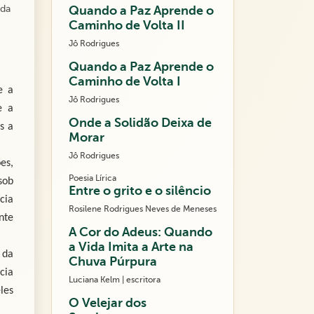
 da
Quando a Paz Aprende o
Caminho de Volta II
Jô Rodrigues
Quando a Paz Aprende o
Caminho de Volta I
e a
Jô Rodrigues
e a
Onde a Solidão Deixa de
s a
Morar
Jô Rodrigues
es,
Poesia Lírica
sob
Entre o grito e o silêncio
cia
Rosilene Rodrigues Neves de Meneses
nte
A Cor do Adeus: Quando
a Vida Imita a Arte na
 da
Chuva Púrpura
cia
Luciana Kelm | escritora
les
O Velejar dos