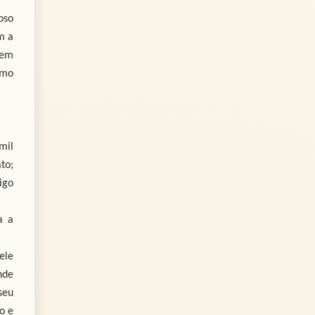
oso
m a
sem
omo
mil
to;
igo
a a
ele
nde
seu
o e