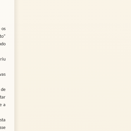
 os
to”
ndo
riu
vas
 de
tar
e a
sta
sse