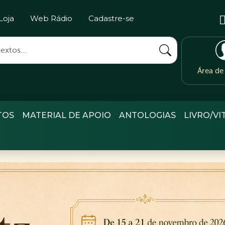
Loja
Web Rádio
Cadastre-se
Área d
TOS
MATERIAL DE APOIO
ANTOLOGIAS
LIVRO/VI