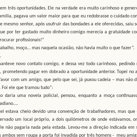
em três oportunidades. Ele na verdade era muito carinhoso e gener
 família, pagava um valor maior para que eu redobrasse o cuidado co
sse mesmo senhor, após usufruir das bondades a ele oferecidas, saiu 
que por ter gastado muito dinheiro comigo merecia a gratuidade c
ocurar profissionais!”
rabalho, moço... mas naquela ocasião, não havia muito o que fazer”.
.
anteve novo contato comigo, e dessa vez todo carinhoso, pedindo 
, prometendo pagar em dobrado a oportunidade anterior. Topei no a
favor com um amigo, que pelo que sei, já puxou cadeia – mas não d
. Foi ele que tramou tudo”:
so daria uma novela policial, pensou, enquanto a moça continuav
diano....
tel estava cheio devido uma convenção de trabalhadores, mas que 
servado um local próprio, a dois quilómetros de onde estávamos, o
ele não pagaria nada pela estada. Levou-me a direção indicada em 
s ambos sem roupa a porta foi invadida por três homens - meu amig