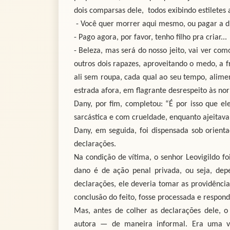
dois comparsas dele, todos exibindo estilete
- Você quer morrer aqui mesmo, ou pagar a d
- Pago agora, por favor, tenho filho pra criar...
- Beleza, mas será do nosso jeito, vai ver c
outros dois rapazes, aproveitando o medo, a 
ali sem roupa, cada qual ao seu tempo, alime
estrada afora, em flagrante desrespeito às no
Dany, por fim, completou: “É por isso que el
sarcástica e com crueldade, enquanto ajeitava 
Dany, em seguida, foi dispensada sob orient
declarações.
Na condição de vítima, o senhor Leovigildo fo
dano é de ação penal privada, ou seja, dep
declarações, ele deveria tomar as providência
conclusão do feito, fosse processada e respond
Mas, antes de colher as declarações dele, 
autora — de maneira informal. Era uma ver