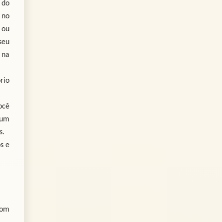
 do
 no
 ou
seu
 na
rio
ocê
 um
s.
s e
com