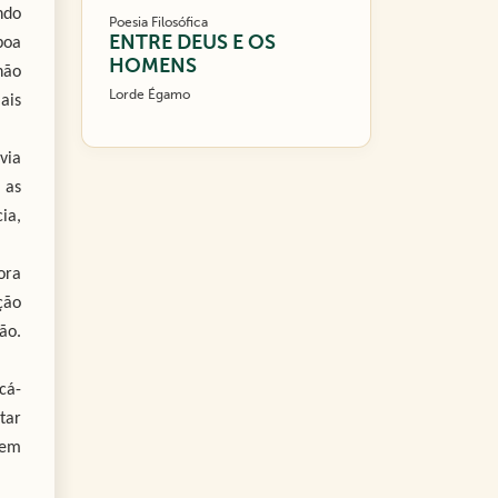
ndo
Poesia Filosófica
ENTRE DEUS E OS
boa
HOMENS
não
Lorde Égamo
ais
via
 as
ia,
ora
ção
ão.
cá-
tar
sem