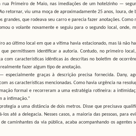
a rua Primeiro de Maio, nas imediações de um hotelzinho — segu
o. Ao retornar, viu uma moça de aproximadamente 25 anos, loura, de 
los grandes, que rodeava seu carro e parecia fazer anotações. Como 
mou o volante novamente e seguiu para o segundo local, onde, m
meiro ao último local em que a vítima havia estacionado, mas lá não ha
ue permitissem identificar a autoria. Contudo, no primeiro local,
com características idênticas às descritas no boletim de ocorrênc
 realmente fazer algum tipo de anotação.
il — especialmente graças à descrição precisa fornecida. Dany, ag
 com as características mencionadas. Como havia urgência na resolu
timação formal e recorreram a uma estratégia rotineira: a intimidaç
m a intimação."
protegia a uma distância de dois metros. Disse que precisava qualifi
-los até a delegacia. Nesses casos, a maioria das pessoas, para evi
te de caminhantes da via pública, acaba acompanhando os agentes 