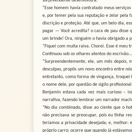
surpreendente desenvoltura:
“Esse homem havia contratado meus serviços 
e, por temer pela sua reputação e zelar pela
discrição e proteção. Até que, um belo dia, e
pagar — Você acredita? o cara de pau disse 
um brinde! Ora, ninguém o havia obrigado a pr
“Fiquei com muita raiva. Chorei. Esse é meu t
Continuou sob os olhares atentos do escrivão...
“Surpreendentemente, ele, um mês depois, m
desculpas, propôs um novo encontro entre nós
entretanto, como forma de vingança, troquei 
o nome dele, por questão de sigilo profissional
Benjamin estava cada vez mais curioso – is
narrativa, fazendo lembrar um narrador macha
“No dia combinado, disse ao ciente que o ho
não precisava se preocupar, pois eu tinha re
teríamos a privacidade desejada; e, melhor: 
próprio carro; ocorre que quando já estávamo