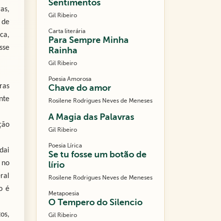
Sentimentos
as,
Gil Ribeiro
 de
Carta literária
ca,
Para Sempre Minha
sse
Rainha
Gil Ribeiro
Poesia Amorosa
ras
Chave do amor
nte
Rosilene Rodrigues Neves de Meneses
A Magia das Palavras
ção
Gil Ribeiro
Poesia Lírica
dai
Se tu fosse um botão de
 no
lírio
ral
Rosilene Rodrigues Neves de Meneses
o é
Metapoesia
O Tempero do Silencio
os,
Gil Ribeiro