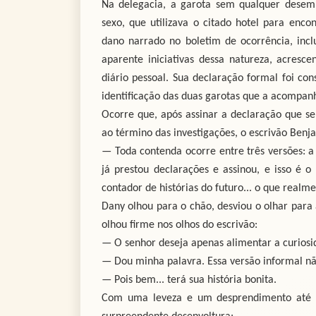
Na delegacia, a garota sem qualquer desemb
sexo, que utilizava o citado hotel para enc
dano narrado no boletim de ocorrência, inclu
aparente iniciativas dessa natureza, acres
diário pessoal. Sua declaração formal foi con
identificação das duas garotas que a acompan
Ocorre que, após assinar a declaração que se
ao término das investigações, o escrivão Ben
— Toda contenda ocorre entre três versões: a
já prestou declarações e assinou, e isso é 
contador de histórias do futuro... o que realm
Dany olhou para o chão, desviou o olhar para
olhou firme nos olhos do escrivão:
— O senhor deseja apenas alimentar a curios
— Dou minha palavra. Essa versão informal não
— Pois bem... terá sua história bonita.
Com uma leveza e um desprendimento até en