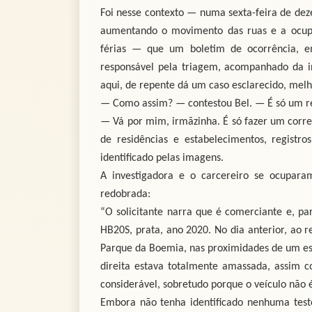
Foi nesse contexto — numa sexta-feira de de
aumentando o movimento das ruas e a ocupa
férias — que um boletim de ocorrência, em
responsável pela triagem, acompanhado da i
aqui, de repente dá um caso esclarecido, melho
— Como assim? — contestou Bel. — É só um rel
— Vá por mim, irmãzinha. É só fazer um corre 
de residências e estabelecimentos, registr
identificado pelas imagens.
A investigadora e o carcereiro se ocupara
redobrada:
“O solicitante narra que é comerciante e, pa
HB20S, prata, ano 2020. No dia anterior, ao re
Parque da Boemia, nas proximidades de um está
direita estava totalmente amassada, assim c
considerável, sobretudo porque o veículo não 
Embora não tenha identificado nenhuma teste