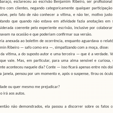
araço, esclareceu ao escrivão Benjamim Ribeiro, ser profissional
ontro com clientes, negando categoricamente qualquer participação
sive, pelo fato de não conhecer a vítima, e não ter, motivo justo
centando que quando não estava em atividade fazia anotações em 
siderada coerente pelo experiente escrivão, inclusive por colaborar
havam na ocasião e que poderiam confirmar sua versão.
ria anexada ao boletim de ocorrência, enquanto aguardava o relató
jamin Ribeiro — safo como era —, simpatizando com a moça, disse:
 da vítima, a do suposto autor e uma terceira — que é a verdade. V
o que vale. Mas, em particular, para uma alma sensível e curiosa,
ente aconteceu naquele dia? Conte — isso ficará apenas entre nós doi
 a janela, pensou por um momento e, após o suspense, tirou os óculo
idade ou quer mesmo me prejudicar?
 irá aos autos.
tão não demonstrados, ela passou a discorrer sobre os fatos 