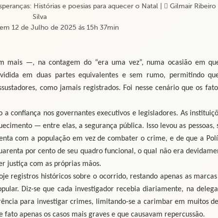
peranças: Histórias e poesias para aquecer o Natal
|
Gilmair Ribeiro
Silva
em 12 de Julho de 2025 ás 15h 37min
am mais —, na contagem do “era uma vez”, numa ocasião em qu
ividida em duas partes equivalentes e sem rumo, permitindo qu
ssustadores, como jamais registrados. Foi nesse cenário que os fato
 a confiança nos governantes executivos e legisladores. As instituiçõ
ecimento — entre elas, a segurança pública. Isso levou as pessoas, 
violenta com a população em vez de combater o crime, e de que a Polí
quarenta por cento de seu quadro funcional, o qual não era devidame
r justiça com as próprias mãos.
oje registros históricos sobre o ocorrido, restando apenas as marcas
pular. Diz-se que cada investigador recebia diariamente, na delega
rência para investigar crimes, limitando-se a carimbar em muitos de
de fato apenas os casos mais graves e que causavam repercussão.