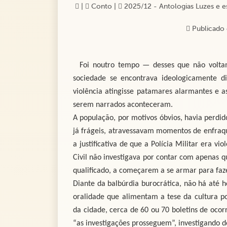
|
Conto
|
2025/12 - Antologias Luzes e es
Publicado 
Foi noutro tempo — desses que não volt
sociedade se encontrava ideologicamente d
violência atingisse patamares alarmantes e a
serem narrados aconteceram.
A população, por motivos óbvios, havia perdido
já frágeis, atravessavam momentos de enfraqu
a justificativa de que a Polícia Militar era 
Civil não investigava por contar com apenas 
qualificado, a começarem a se armar para faze
Diante da balbúrdia burocrática, não há até h
oralidade que alimentam a tese da cultura po
da cidade, cerca de 60 ou 70 boletins de ocor
“as investigações prosseguem”, investigando 