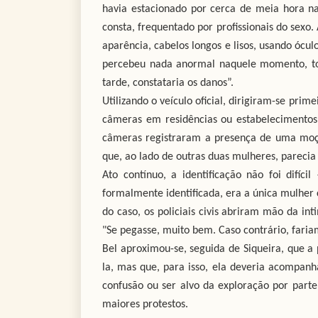
havia estacionado por cerca de meia hora n
consta, frequentado por profissionais do sex
aparência, cabelos longos e lisos, usando ócu
percebeu nada anormal naquele momento, to
tarde, constataria os danos”.
Utilizando o veículo oficial, dirigiram-se pri
câmeras em residências ou estabelecimentos q
câmeras registraram a presença de uma moça 
que, ao lado de outras duas mulheres, parecia
Ato contínuo, a identificação não foi difíc
formalmente identificada, era a única mulher
do caso, os policiais civis abriram mão da in
"Se pegasse, muito bem. Caso contrário, faria
Bel aproximou-se, seguida de Siqueira, que a 
la, mas que, para isso, ela deveria acompanhá
confusão ou ser alvo da exploração por par
maiores protestos.