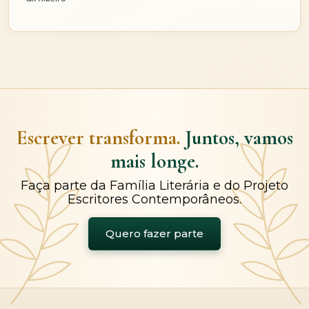
Escrever transforma.
Juntos, vamos
mais longe.
Faça parte da Família Literária e do Projeto
Escritores Contemporâneos.
Quero fazer parte