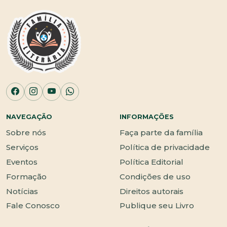
NAVEGAÇÃO
INFORMAÇÕES
Sobre nós
Faça parte da família
Serviços
Política de privacidade
Eventos
Política Editorial
Formação
Condições de uso
Notícias
Direitos autorais
Fale Conosco
Publique seu Livro