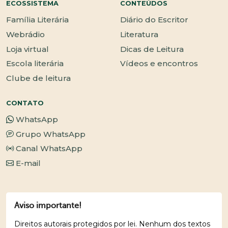
ECOSSISTEMA
CONTEÚDOS
Família Literária
Diário do Escritor
Webrádio
Literatura
Loja virtual
Dicas de Leitura
Escola literária
Vídeos e encontros
Clube de leitura
CONTATO
WhatsApp
Grupo WhatsApp
Canal WhatsApp
E-mail
Aviso importante!
Direitos autorais protegidos por lei. Nenhum dos textos