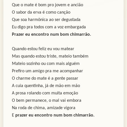
Que o mate é bom pro jovem e ancião
O sabor da erva é como canção
Que soa harmônica ao ser degustada
Eu digo pra todos com a voz embargada
Prazer eu encontro num bom chimarrão.
Quando estou feliz eu vou matear
Mas quando estou triste, mateio também
Mateio sozinho ou com mais alguém
Prefiro um amigo pra me acompanhar
O charme do mate é a gente passar
A cuia quentinha, já de mão em mão
A prosa rolando com muita emoção
O bem permanece, o mal vai embora
Na roda de chima, amizade vigora
E
prazer eu encontro num bom chimarrão.