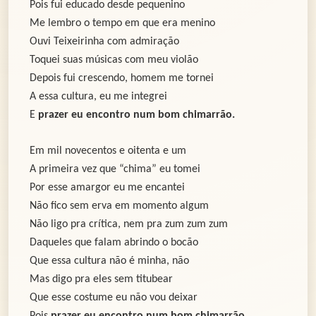
Pois fui educado desde pequenino
Me lembro o tempo em que era menino
Ouvi Teixeirinha com admiração
Toquei suas músicas com meu violão
Depois fui crescendo, homem me tornei
A essa cultura, eu me integrei
E
prazer eu encontro num bom chimarrão.
Em mil novecentos e oitenta e um
A primeira vez que “chima” eu tomei
Por esse amargor eu me encantei
Não fico sem erva em momento algum
Não ligo pra crítica, nem pra zum zum zum
Daqueles que falam abrindo o bocão
Que essa cultura não é minha, não
Mas digo pra eles sem titubear
Que esse costume eu não vou deixar