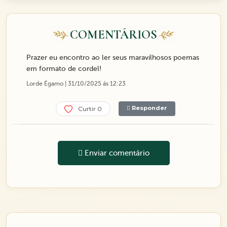
COMENTÁRIOS
Prazer eu encontro ao ler seus maravilhosos poemas
em formato de cordel!
Lorde Égamo | 31/10/2025 ás 12:23
Responder
Curtir 0
Enviar comentário