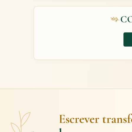
C
Escrever trans