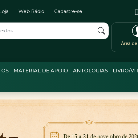
Loja
Web Rádio
Cadastre-se
Área d
TOS
MATERIAL DE APOIO
ANTOLOGIAS
LIVRO/VI