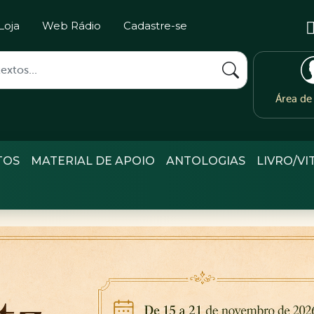
Loja
Web Rádio
Cadastre-se
Área d
TOS
MATERIAL DE APOIO
ANTOLOGIAS
LIVRO/VI