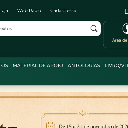
Loja
Web Rádio
Cadastre-se
Área d
TOS
MATERIAL DE APOIO
ANTOLOGIAS
LIVRO/VI