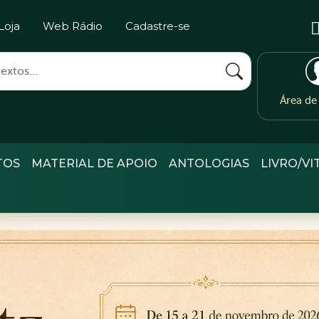
Loja
Web Rádio
Cadastre-se
Área d
TOS
MATERIAL DE APOIO
ANTOLOGIAS
LIVRO/VI