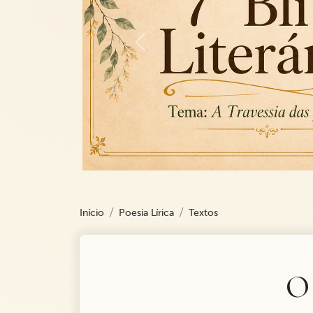
Previous
Início
Poesia Lírica
Textos
O