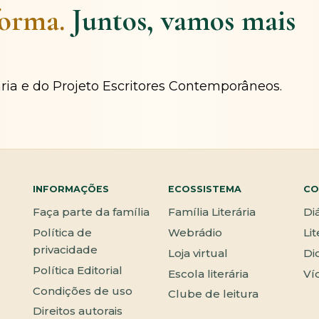
forma.
Juntos, vamos mais
ária e do Projeto Escritores Contemporâneos.
INFORMAÇÕES
ECOSSISTEMA
CO
Faça parte da família
Família Literária
Di
Política de
Webrádio
Li
privacidade
Loja virtual
Di
Política Editorial
Escola literária
Ví
Condições de uso
Clube de leitura
Direitos autorais