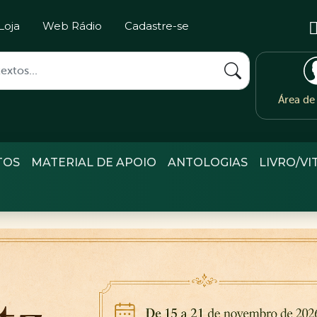
Loja
Web Rádio
Cadastre-se
Área d
TOS
MATERIAL DE APOIO
ANTOLOGIAS
LIVRO/VI