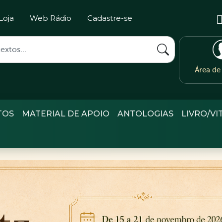
Loja
Web Rádio
Cadastre-se
Área d
TOS
MATERIAL DE APOIO
ANTOLOGIAS
LIVRO/VI