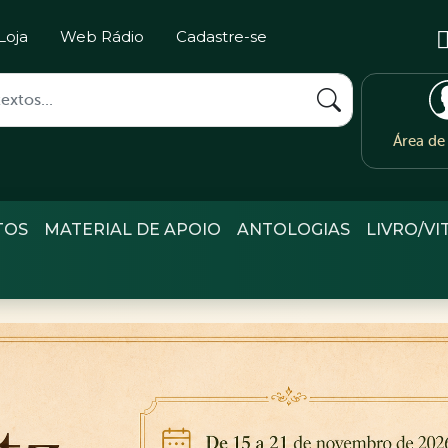
Loja
Web Rádio
Cadastre-se
Área d
TOS
MATERIAL DE APOIO
ANTOLOGIAS
LIVRO/VI