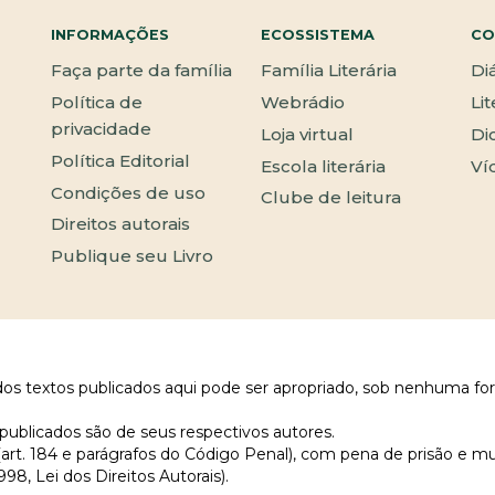
INFORMAÇÕES
ECOSSISTEMA
CO
Faça parte da família
Família Literária
Di
Política de
Webrádio
Li
privacidade
Loja virtual
Di
Política Editorial
Escola literária
Ví
Condições de uso
Clube de leitura
Direitos autorais
Publique seu Livro
 dos textos publicados aqui pode ser apropriado, sob nenhuma fo
publicados são de seus respectivos autores.
 (art. 184 e parágrafos do Código Penal), com pena de prisão e m
998, Lei dos Direitos Autorais).