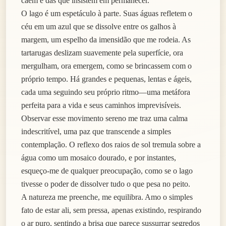
caem e das que insistem em permanecer.
O lago é um espetáculo à parte. Suas águas refletem o
céu em um azul que se dissolve entre os galhos à
margem, um espelho da imensidão que me rodeia. As
tartarugas deslizam suavemente pela superfície, ora
mergulham, ora emergem, como se brincassem com o
próprio tempo. Há grandes e pequenas, lentas e ágeis,
cada uma seguindo seu próprio ritmo—uma metáfora
perfeita para a vida e seus caminhos imprevisíveis.
Observar esse movimento sereno me traz uma calma
indescritível, uma paz que transcende a simples
contemplação. O reflexo dos raios de sol tremula sobre a
água como um mosaico dourado, e por instantes,
esqueço-me de qualquer preocupação, como se o lago
tivesse o poder de dissolver tudo o que pesa no peito.
A natureza me preenche, me equilibra. Amo o simples
fato de estar ali, sem pressa, apenas existindo, respirando
o ar puro, sentindo a brisa que parece sussurrar segredos