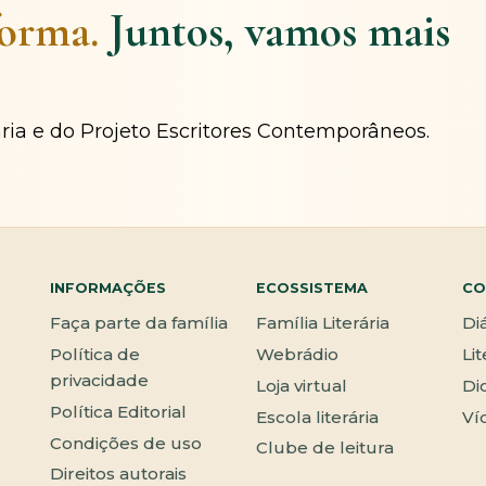
forma.
Juntos, vamos mais
ária e do Projeto Escritores Contemporâneos.
INFORMAÇÕES
ECOSSISTEMA
CO
Faça parte da família
Família Literária
Di
Política de
Webrádio
Li
privacidade
Loja virtual
Di
Política Editorial
Escola literária
Ví
Condições de uso
Clube de leitura
Direitos autorais