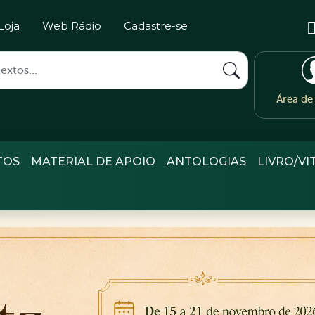
Loja
Web Rádio
Cadastre-se
Área d
TOS
MATERIAL DE APOIO
ANTOLOGIAS
LIVRO/VI