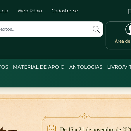
Loja
Web Rádio
Cadastre-se
Área d
TOS
MATERIAL DE APOIO
ANTOLOGIAS
LIVRO/VI