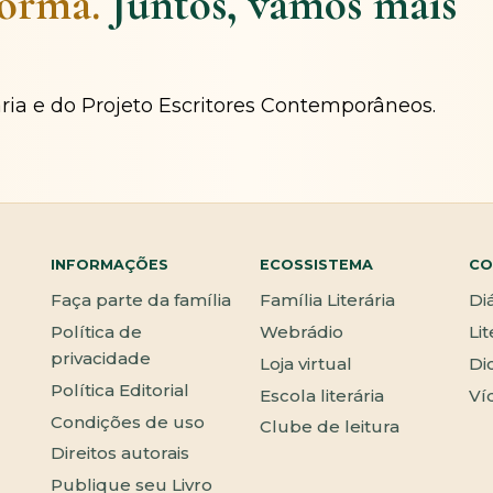
forma.
Juntos, vamos mais
ária e do Projeto Escritores Contemporâneos.
INFORMAÇÕES
ECOSSISTEMA
CO
Faça parte da família
Família Literária
Di
Política de
Webrádio
Li
privacidade
Loja virtual
Di
Política Editorial
Escola literária
Ví
Condições de uso
Clube de leitura
Direitos autorais
Publique seu Livro