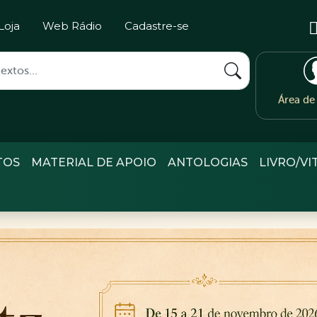
Loja
Web Rádio
Cadastre-se
Área d
TOS
MATERIAL DE APOIO
ANTOLOGIAS
LIVRO/VI