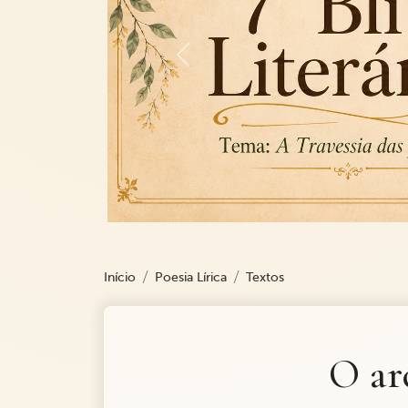
Previous
Início
Poesia Lírica
Textos
O ar