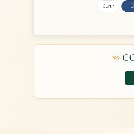
Curtir
C