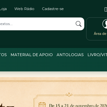
Loja
Web Rádio
Cadastre-se
Área d
TOS
MATERIAL DE APOIO
ANTOLOGIAS
LIVRO/VI