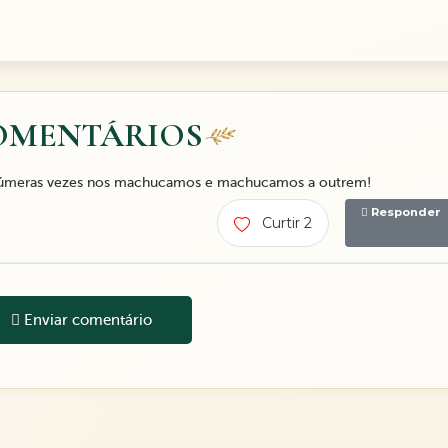
OMENTÁRIOS
 inúmeras vezes nos machucamos e machucamos a outrem!
Responder
Curtir 2
Enviar comentário