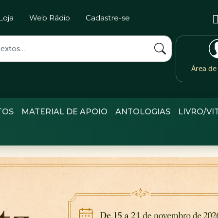
Loja
Web Rádio
Cadastre-se
Área d
TOS
MATERIAL DE APOIO
ANTOLOGIAS
LIVRO/VI