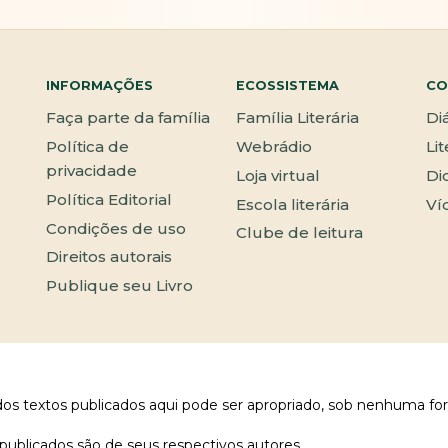
INFORMAÇÕES
ECOSSISTEMA
CO
Faça parte da família
Família Literária
Di
Política de
Webrádio
Li
privacidade
Loja virtual
Di
Política Editorial
Escola literária
Ví
Condições de uso
Clube de leitura
Direitos autorais
Publique seu Livro
 dos textos publicados aqui pode ser apropriado, sob nenhuma fo
publicados são de seus respectivos autores.