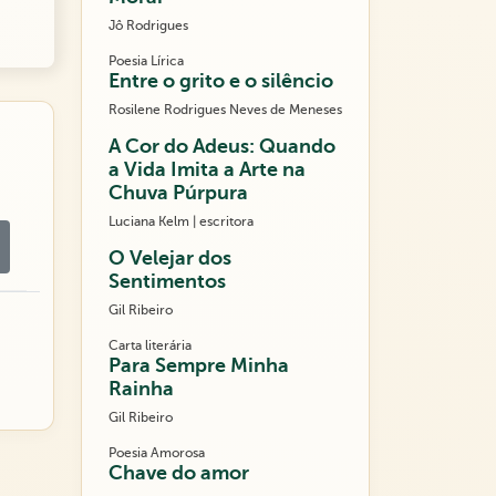
Jô Rodrigues
Poesia Lírica
Entre o grito e o silêncio
Rosilene Rodrigues Neves de Meneses
A Cor do Adeus: Quando
a Vida Imita a Arte na
Chuva Púrpura
Luciana Kelm | escritora
O Velejar dos
Sentimentos
Gil Ribeiro
Carta literária
Para Sempre Minha
Rainha
Gil Ribeiro
Poesia Amorosa
Chave do amor