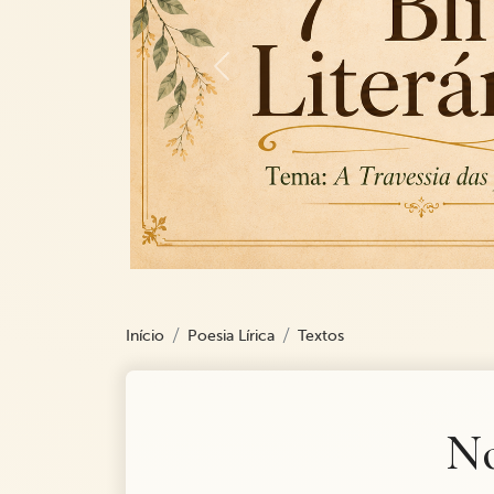
Previous
Início
Poesia Lírica
Textos
No