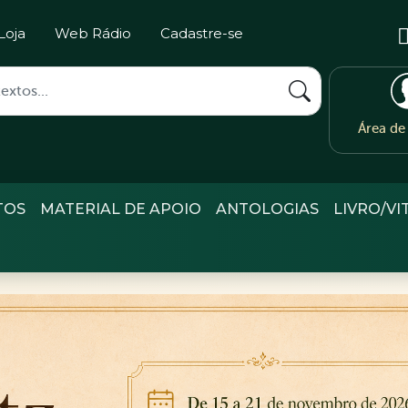
Loja
Web Rádio
Cadastre-se
Área d
TOS
MATERIAL DE APOIO
ANTOLOGIAS
LIVRO/VI