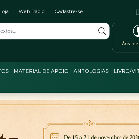
Loja
Web Rádio
Cadastre-se
Área d
TOS
MATERIAL DE APOIO
ANTOLOGIAS
LIVRO/VI