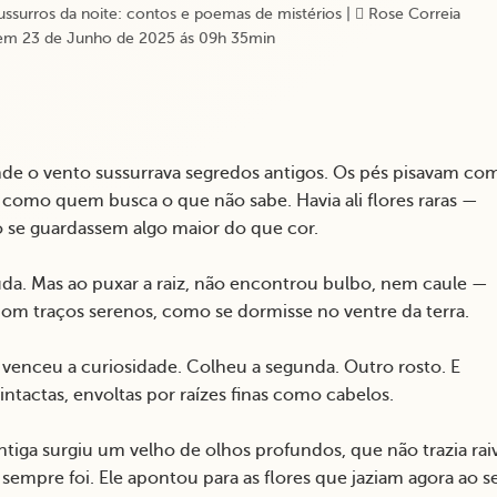
ssurros da noite: contos e poemas de mistérios
|
Rose Correia
em 23 de Junho de 2025 ás 09h 35min
onde o vento sussurrava segredos antigos. Os pés pisavam co
m como quem busca o que não sabe. Havia ali flores raras —
mo se guardassem algo maior do que cor.
da. Mas ao puxar a raiz, não encontrou bulbo, nem caule —
m traços serenos, como se dormisse no ventre da terra.
 venceu a curiosidade. Colheu a segunda. Outro rosto. E
intactas, envoltas por raízes finas como cabelos.
iga surgiu um velho de olhos profundos, que não trazia raiv
mpre foi. Ele apontou para as flores que jaziam agora ao s