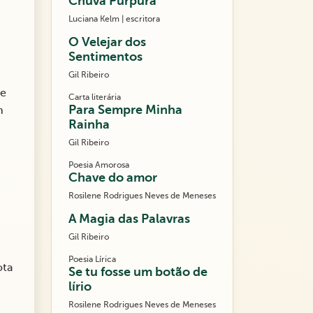
Chuva Púrpura
Luciana Kelm | escritora
O Velejar dos
Sentimentos
Gil Ribeiro
he
Carta literária
Para Sempre Minha
m
Rainha
Gil Ribeiro
Poesia Amorosa
Chave do amor
Rosilene Rodrigues Neves de Meneses
A Magia das Palavras
Gil Ribeiro
Poesia Lírica
ota
Se tu fosse um botão de
lírio
Rosilene Rodrigues Neves de Meneses