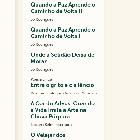
Quando a Paz Aprende o
Caminho de Volta II
Jô Rodrigues
Quando a Paz Aprende o
Caminho de Volta I
Jô Rodrigues
Onde a Solidão Deixa de
Morar
Jô Rodrigues
e
Poesia Lírica
Entre o grito e o silêncio
Rosilene Rodrigues Neves de Meneses
a
A Cor do Adeus: Quando
a Vida Imita a Arte na
Chuva Púrpura
m
Luciana Kelm | escritora
O Velejar dos