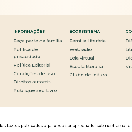
INFORMAÇÕES
ECOSSISTEMA
CO
Faça parte da família
Família Literária
Di
Política de
Webrádio
Li
privacidade
Loja virtual
Di
Política Editorial
Escola literária
Ví
Condições de uso
Clube de leitura
Direitos autorais
Publique seu Livro
 dos textos publicados aqui pode ser apropriado, sob nenhuma fo