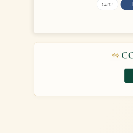
Curtir
C