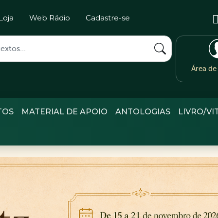
Loja
Web Rádio
Cadastre-se
Área d
TOS
MATERIAL DE APOIO
ANTOLOGIAS
LIVRO/VI