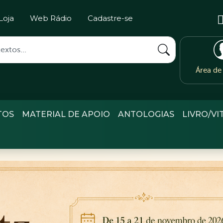
Loja
Web Rádio
Cadastre-se
Área d
TOS
MATERIAL DE APOIO
ANTOLOGIAS
LIVRO/VI