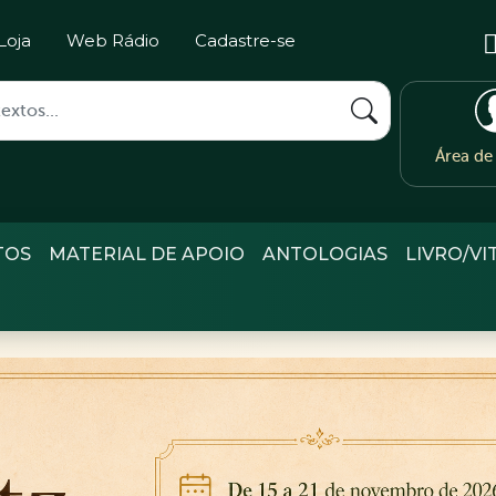
Loja
Web Rádio
Cadastre-se
Área d
TOS
MATERIAL DE APOIO
ANTOLOGIAS
LIVRO/VI