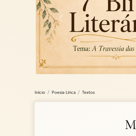
Previous
Início
Poesia Lírica
Textos
Me