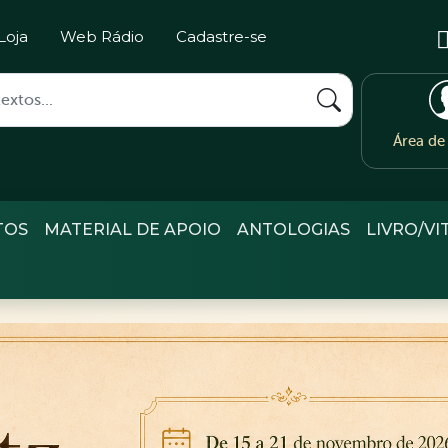
Loja
Web Rádio
Cadastre-se
Área d
TOS
MATERIAL DE APOIO
ANTOLOGIAS
LIVRO/VI