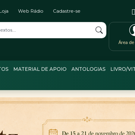
Loja
Web Rádio
Cadastre-se
Área d
TOS
MATERIAL DE APOIO
ANTOLOGIAS
LIVRO/VI