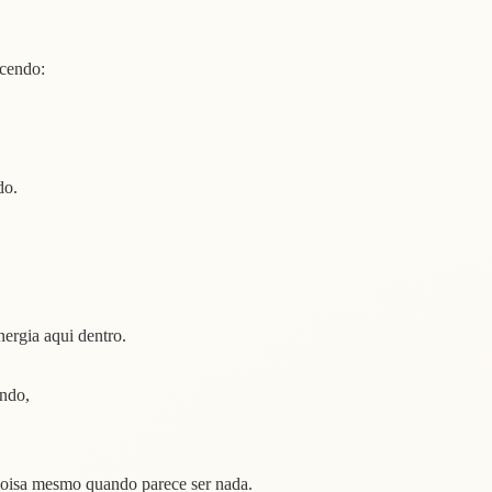
cendo:
do.
nergia aqui dentro.
undo,
a coisa mesmo quando parece ser nada.