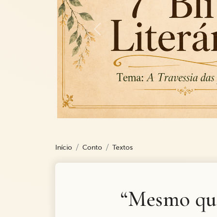
Previous
Início
Conto
Textos
“Mesmo qua