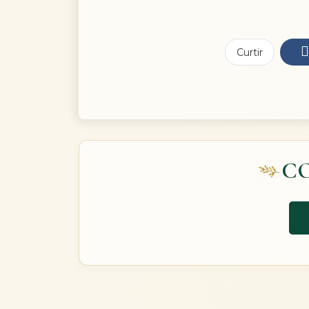
Curtir
C