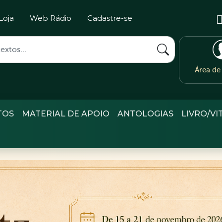
Loja
Web Rádio
Cadastre-se
Área d
TOS
MATERIAL DE APOIO
ANTOLOGIAS
LIVRO/VI