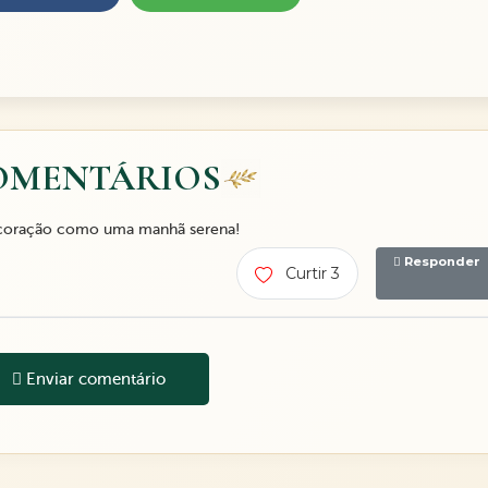
OMENTÁRIOS
 coração como uma manhã serena!
Responder
Curtir 3
Enviar comentário