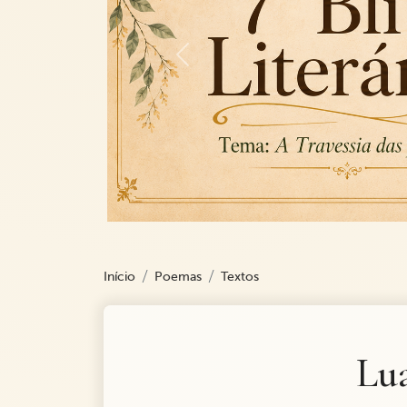
Previous
Início
Poemas
Textos
Lu