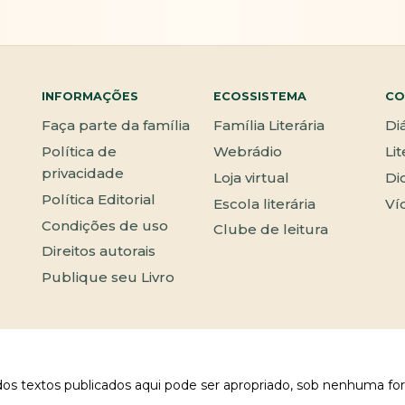
INFORMAÇÕES
ECOSSISTEMA
CO
Faça parte da família
Família Literária
Di
Política de
Webrádio
Li
privacidade
Loja virtual
Di
Política Editorial
Escola literária
Ví
Condições de uso
Clube de leitura
Direitos autorais
Publique seu Livro
 dos textos publicados aqui pode ser apropriado, sob nenhuma fo