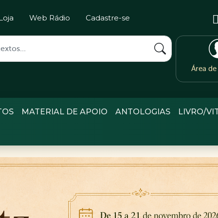
Loja
Web Rádio
Cadastre-se
Área d
TOS
MATERIAL DE APOIO
ANTOLOGIAS
LIVRO/VI