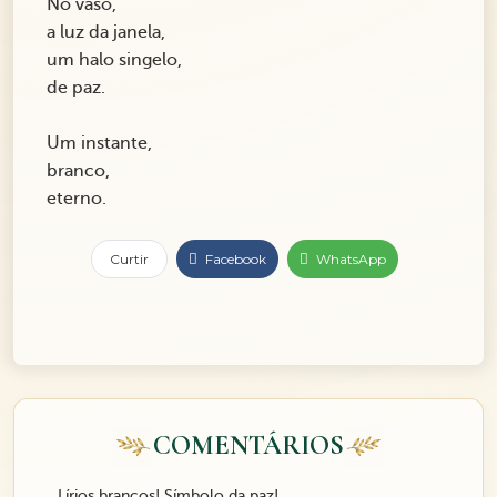
No vaso,
a luz da janela,
um halo singelo,
de paz.
Um instante,
branco,
eterno.
Curtir
Facebook
WhatsApp
COMENTÁRIOS
Lírios brancos! Símbolo da paz!