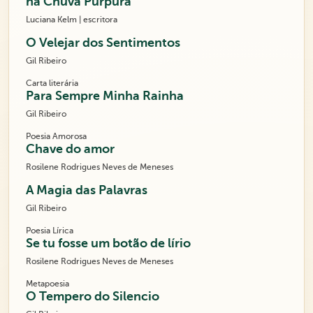
na Chuva Púrpura
Luciana Kelm | escritora
O Velejar dos Sentimentos
Gil Ribeiro
Carta literária
Para Sempre Minha Rainha
Gil Ribeiro
Poesia Amorosa
Chave do amor
Rosilene Rodrigues Neves de Meneses
A Magia das Palavras
Gil Ribeiro
Poesia Lírica
Se tu fosse um botão de lírio
Rosilene Rodrigues Neves de Meneses
Metapoesia
O Tempero do Silencio