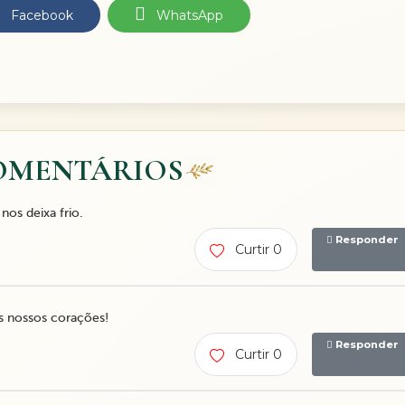
Facebook
WhatsApp
OMENTÁRIOS
nos deixa frio.
Responder
Curtir 0
s nossos corações!
Responder
Curtir 0