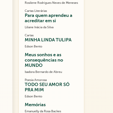
Rosilene Rodrigues Neves de Meneses
Cartas Literárias
Para quem aprendeu a
acreditar em si
Liliane Inácia da Silva
Cartas
MINHA LINDA TULIPA
Edson Bento
Meus sonhos e as
consequências no
MUNDO
Isadora Bernardo de Abreu
Poesia Amorosa
TODO SEU AMOR SÓ
PRA MIM
Edson Bento
Memórias
Emanuelly da Rosa Backes