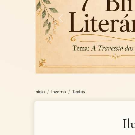
Previous
Início
Inverno
Textos
Il