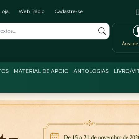
Loja
Web Rádio
Cadastre-se
Área d
TOS
MATERIAL DE APOIO
ANTOLOGIAS
LIVRO/VI